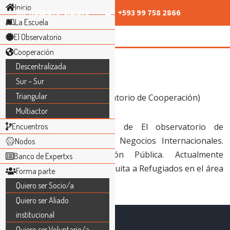
Inicio
hola@re-cid.org
+593 99 758 2866
La Escuela
El Observatorio
Cooperación
Ivette Grijalva
Descentralizada
Sur – Sur
Triangular
(Coordinadora de El observatorio de Cooperación)
Multiactor
Miembro y Coordinadora de El observatorio de
Encuentros
Cooperación. Relaciones y Negocios Internacionales.
Nodos
Máster en Administración Pública. Actualmente
Banco de Expertxs
colabora para el Servicio Jesuita a Refugiados en el área
Forma parte
de Proyectos y programas.
Quiero ser Socio/a
Quiero ser Aliado
institucional
Quiero ser Voluntario/a