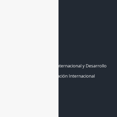
Banco de Expertxs
Forma parte
Contacto
La Escuela
Máster de Cooperación Internacional y Desarrollo
Curso Abierto de Cooperación Internacional
Contáctenos