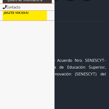
Contacto
¡HAZTE SOCIO/A!
La Red
RECID cuenta con registro
REG-RED-18-0050 mediante Acuerdo Nro. SENESCYT-
2018-040 de la Secretaría de Educación Superior,
Ciencia, Tecnología e Innovación (SENESCYT) del
Gobierno de Ecuador.