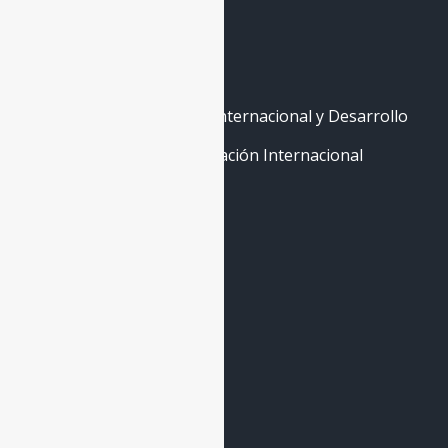
La Escuela
Máster de Cooperación Internacional y Desarrollo
Curso Abierto de Cooperación Internacional
Contáctenos
Quito - Ecuador
hola@re-cid.org
+593 99 758 2866