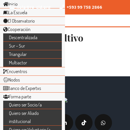
Inicio
hola@re-cid.org
+593 99 758 2866
La Escuela
El Observatorio
Cooperación
Comité Consultivo
Descentralizada
Sur – Sur
Triangular
Multiactor
Encuentros
Nodos
Banco de Expertxs
Forma parte
Quiero ser Socio/a
Quiero ser Aliado
institucional
Quiero ser Voluntario/a