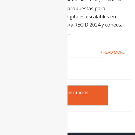
Wellcome está buscando propuestas para
financiar intervenciones digitales escalables en
salud mental. ¡Hazte Socio/a RECID 2024 y conecta
con otras organizaciones...
+ READ MORE
INSCRIBIRSE A LOS CURSOS