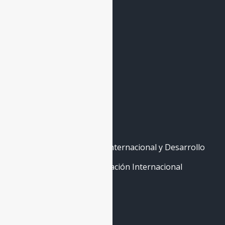
Nodos
Banco de Expertxs
Forma parte
Contacto
La Escuela
Máster de Cooperación Internacional y Desarrollo
Curso Abierto de Cooperación Internacional
Contáctenos