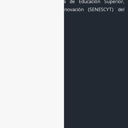
2018-040 de la Secretaría de Educación Superior,
Ciencia, Tecnología e Innovación (SENESCYT) del
Gobierno de Ecuador.
Enlaces Principales
Inicio
La Escuela
El Observatorio
Cooperación
Encuentros