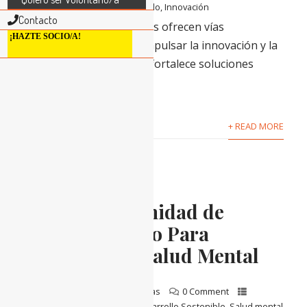
Financiamiento para el Desarrollo
,
Innovación
Contacto
Tres convocatorias líderes ofrecen vías
¡HAZTE SOCIO/A!
complementarias para impulsar la innovación y la
colaboración global: CAF fortalece soluciones
digitales que amplían la...
+ READ MORE
Nueva Oportunidad de
Financiamiento Para
Proyectos de Salud Mental
4 agosto, 2024
erickelrojas
0 Comment
Cooperación Internacional
,
Desarrollo Sostenible
,
Salud mental