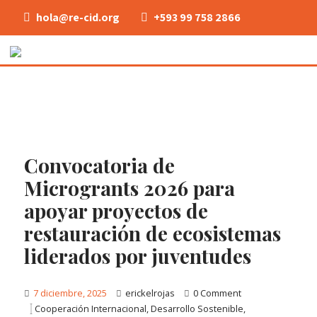
hola@re-cid.org
+593 99 758 2866
Convocatoria de
Microgrants 2026 para
apoyar proyectos de
restauración de ecosistemas
liderados por juventudes
7 diciembre, 2025
erickelrojas
0 Comment
Cooperación Internacional
,
Desarrollo Sostenible
,