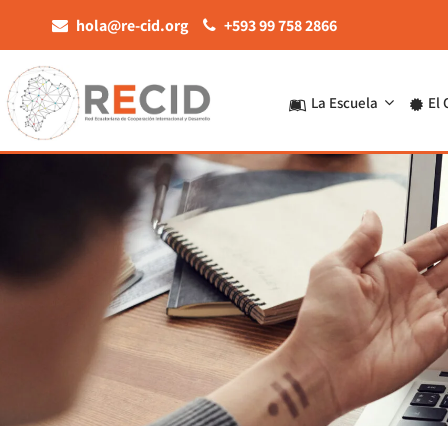
hola@re-cid.org
+593 99 758 2866
La Escuela
El 