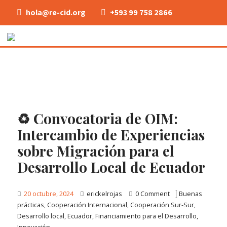
hola@re-cid.org
+593 99 758 2866
♻️ Convocatoria de OIM:
Intercambio de Experiencias
sobre Migración para el
Desarrollo Local de Ecuador
20 octubre, 2024
erickelrojas
0 Comment
Buenas
prácticas
,
Cooperación Internacional
,
Cooperación Sur-Sur
,
Desarrollo local
,
Ecuador
,
Financiamiento para el Desarrollo
,