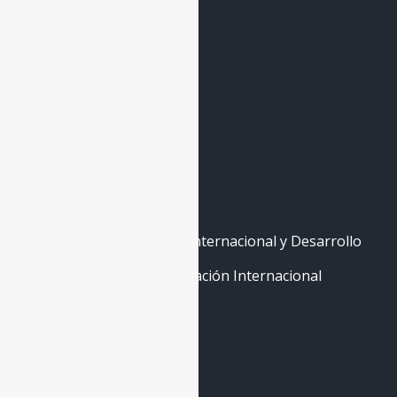
Banco de Expertxs
Forma parte
Contacto
La Escuela
Máster de Cooperación Internacional y Desarrollo
Curso Abierto de Cooperación Internacional
Contáctenos