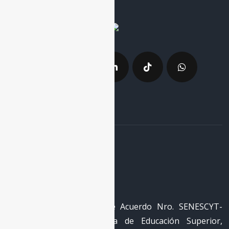
La Red
RECID cuenta con registro
REG-RED-18-0050 mediante Acuerdo Nro. SENESCYT-
2018-040 de la Secretaría de Educación Superior,