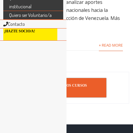
CAF creó un fondo para canalizar aportes
institucional
públicos, privados e internacionales hacia la
Quiero ser Voluntario/a
recuperación y reconstrucción de Venezuela. Más
Contacto
allá...
¡HAZTE SOCIO/A!
+ READ MORE
INSCRIBIRSE A LOS CURSOS