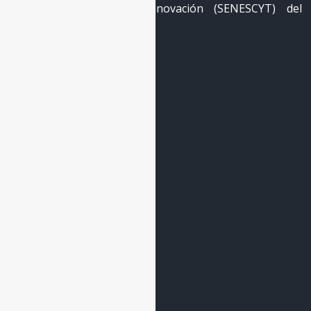
Ciencia, Tecnología e Innovación (SENESCYT) del
Gobierno de Ecuador.
Enlaces Principales
Inicio
La Escuela
El Observatorio
Cooperación
Encuentros
Nodos