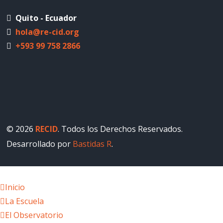
Quito - Ecuador
hola@re-cid.org
+593 99 758 2866
© 2026
RECID
. Todos los Derechos Reservados.
Desarrollado por
Bastidas R
.
Inicio
La Escuela
El Observatorio