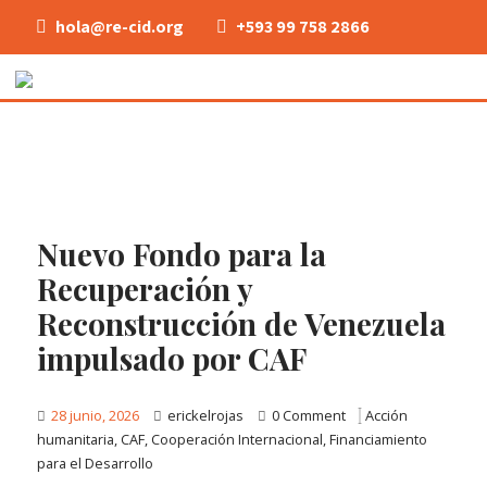
hola@re-cid.org
+593 99 758 2866
Nuevo Fondo para la
Recuperación y
Reconstrucción de Venezuela
impulsado por CAF
28 junio, 2026
erickelrojas
0 Comment
Acción
humanitaria
,
CAF
,
Cooperación Internacional
,
Financiamiento
para el Desarrollo