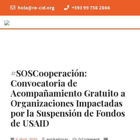
hola@re-cid.org
+593 99 758 2866
#SOSCooperación:
Convocatoria de
Acompañamiento Gratuito a
Organizaciones Impactadas
por la Suspensión de Fondos
de USAID
3 abril, 2025
erickelrojas
0 Comment