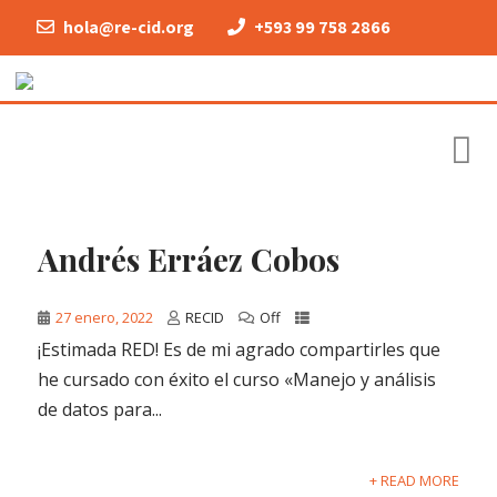
hola@re-cid.org
+593 99 758 2866
Andrés Erráez Cobos
27 enero, 2022
RECID
Off
¡Estimada RED! Es de mi agrado compartirles que
he cursado con éxito el curso «Manejo y análisis
de datos para...
+ READ MORE