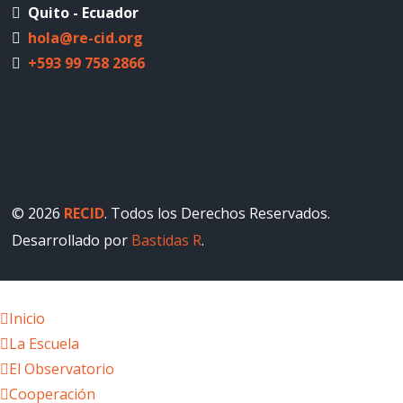
Quito - Ecuador
hola@re-cid.org
+593 99 758 2866
© 2026
RECID
. Todos los Derechos Reservados.
Desarrollado por
Bastidas R
.
Inicio
La Escuela
El Observatorio
Cooperación