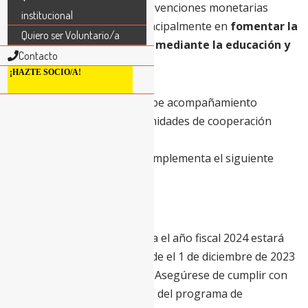
través de asociaciones y subvenciones monetarias
institucional
anuales, que se centran principalmente en
fomentar la
Quiero ser Voluntario/a
independencia económica mediante la educación y
Contacto
el desarrollo económico.
¡HAZTE SOCIO/A!
¡
Hazte Socio/a RECID
y recibe acompañamiento
especializado sobre oportunidades de cooperación
internacional!
Para más información complementa el siguiente
link:
Socio/a RECID
.
Fecha límite
El ciclo de subvenciones para el año fiscal 2024 estará
abierto para solicitudes desde el 1 de diciembre de 2023
hasta el 5 de enero de 2024. Asegúrese de cumplir con
los requisitos de elegibilidad del programa de