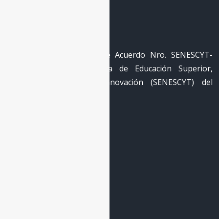
La Red
RECID cuenta con registro
REG-RED-18-0050 mediante Acuerdo Nro. SENESCYT-
2018-040 de la Secretaría de Educación Superior,
Ciencia, Tecnología e Innovación (SENESCYT) del
Gobierno de Ecuador.
Enlaces Principales
Inicio
La Escuela