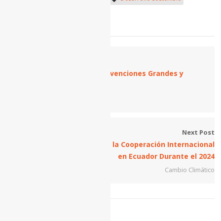
FMI
Previous Post
Sexta Convocatoria para Subvenciones Grandes y
Pequeña sobre Conservación
Cambio Climático
Next Post
5 Tips para la Gestión de la Cooperación Internacional
en Ecuador Durante el 2024
Cambio Climático