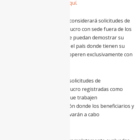
Para registrarse, haga clic
aquí
.
A nivel internacional, el FMI considerará solicitudes de
organizaciones sin fines de lucro con sede fuera de los
Estados Unidos, siempre que puedan demostrar su
estatus sin fines de lucro en el país donde tienen su
sede y estén organizadas y operen exclusivamente con
fines benéficos.
El FMI también considerará solicitudes de
organizaciones sin fines de lucro registradas como
501(c)3 en los EE. UU. pero que trabajen
internacionalmente (ubicación donde los beneficiarios y
el proyecto o iniciativa se llevarán a cabo
principalmente).