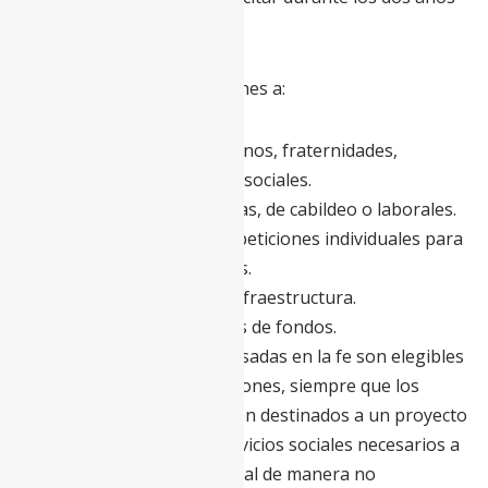
siguientes.
No se otorgarán subvenciones a:
Asociaciones de veteranos, fraternidades,
hermandades y clubes sociales.
Organizaciones políticas, de cabildeo o laborales.
Individuos privados o peticiones individuales para
becas, viajes o estudios.
Proyectos de capital/infraestructura.
Eventos/recaudaciones de fondos.
Las organizaciones basadas en la fe son elegibles
para solicitar subvenciones, siempre que los
fondos solicitados estén destinados a un proyecto
secular que brinde servicios sociales necesarios a
la comunidad en general de manera no