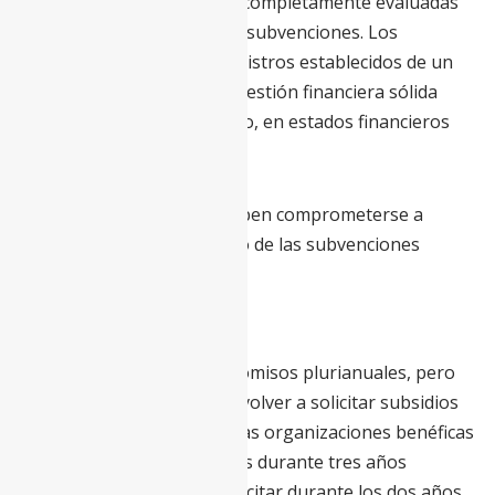
Todas las solicitudes serán completamente evaluadas
por el comité de revisión de subvenciones. Los
solicitantes deben tener registros establecidos de un
desempeño efectivo y una gestión financiera sólida
(como se refleja, por ejemplo, en estados financieros
auditados recientes).
Los solicitantes también deben comprometerse a
informar al FMI sobre el uso de las subvenciones
recibidas del FMI.
Restricciones
No se pueden hacer compromisos plurianuales, pero
las organizaciones pueden volver a solicitar subsidios
anualmente. Sin embargo, las organizaciones benéficas
que recibieron subvenciones durante tres años
consecutivos no podrán solicitar durante los dos años