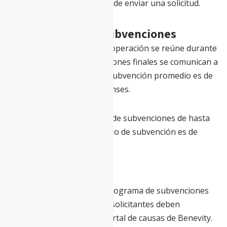
subvenciones del FMI antes de enviar una solicitud.
Decisiones sobre Subvenciones
El Comité de Revisión de Cooperación se reúne durante
febrero y marzo, y las decisiones finales se comunican a
los solicitantes en abril. La subvención promedio es de
15,000 dólares estadounidenses.
Se considerarán solicitudes de subvenciones de hasta
$25,000; la cantidad promedio de subvención es de
$15,000.
Elegibilidad
Para ser elegibles para el programa de subvenciones
del FMI, las organizaciones solicitantes deben
establecer un perfil en el portal de causas de Benevity.