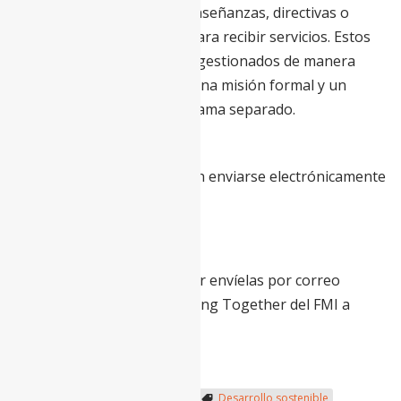
discriminatoria y sin enseñanzas, directivas o
requisitos religiosos para recibir servicios. Estos
programas deben ser gestionados de manera
independiente, tener una misión formal y un
presupuesto de programa separado.
Cómo Solicitar
Todas las solicitudes pueden enviarse electrónicamente
a través de este
link
.
Preguntas
Si tiene preguntas, por favor envíelas por correo
electrónico al Programa Giving Together del FMI a
givingtogether@imf.org
.
Cooperación Internacional
Desarrollo sostenible