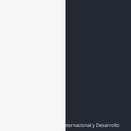
El Observatorio
Cooperación
Encuentros
Nodos
Banco de Expertxs
Forma parte
Contacto
La Escuela
Máster de Cooperación Internacional y Desarrollo