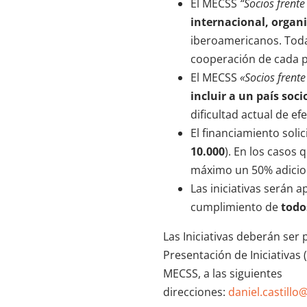
El MECSS
“Socios frent
internacional, organ
iberoamericanos. Todas
cooperación de cada p
El MECSS
«Socios frent
incluir a un país so
dificultad actual de e
El financiamiento sol
10.000
). En los casos
máximo un 50% adicio
Las iniciativas serán a
cumplimiento de
tod
Las Iniciativas deberán ser 
Presentación de Iniciativas
MECSS, a las siguientes
direcciones:
daniel.castill