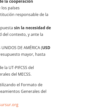
de
la cooperación
 los países
stitución responsable de la
ropuesta
sin la necesidad de
 del contexto, y ante la
S UNIDOS DE AMÉRICA (
USD
presupuesto mayor, hasta
de la UT-PIFCSS del
erales del MECSS.
utilizando el Formato de
ineamientos Generales del
ursur.org