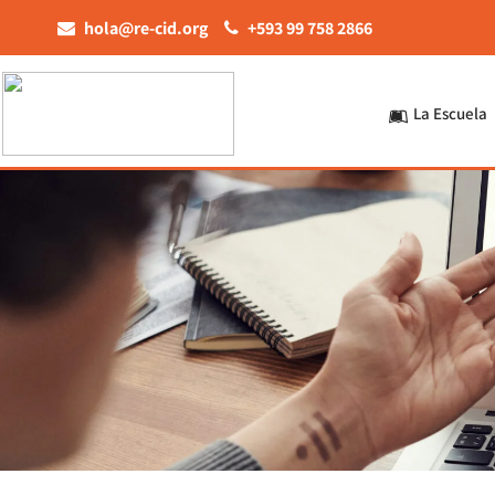
hola@re-cid.org
+593 99 758 2866
La Escuela