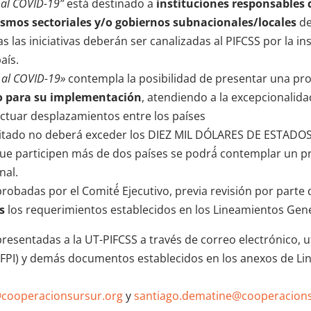
e al COVID-19”
está destinado a
instituciones responsables 
ismos sectoriales y/o gobiernos subnacionales/locales
de
 las iniciativas deberán ser canalizadas al PIFCSS por la in
aís.
e al COVID-19»
contempla la posibilidad de presentar una p
cio para su implementación
, atendiendo a la excepcionalidad
fectuar desplazamientos entre los países
icitado no deberá exceder los DIEZ MIL DÓLARES DE ESTADO
 que participen más de dos países se podrá́ contemplar un 
nal.
probadas por el Comité́ Ejecutivo, previa revisión por parte 
os
los requerimientos establecidos en los Lineamientos Gen
presentadas a la UT-PIFCSS a través de correo electrónico, 
 (FPI) y demás documentos establecidos en los anexos de L
o@cooperacionsursur.org
y
santiago.dematine@cooperacions