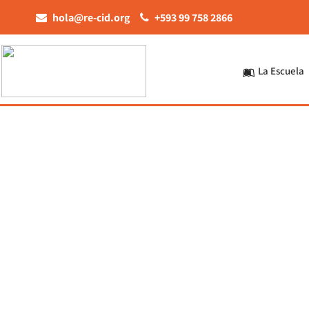
hola@re-cid.org
+593 99 758 2866
La Escuela