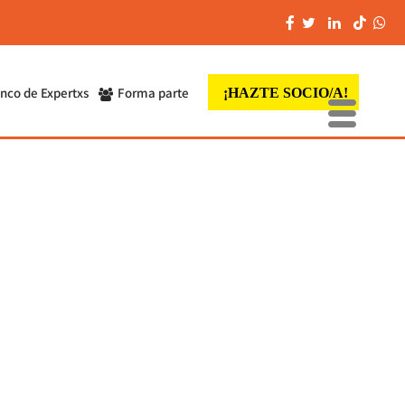
nco de Expertxs
Forma parte
¡HAZTE SOCIO/A!