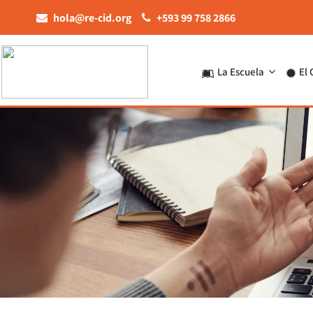
hola@re-cid.org
+593 99 758 2866
La Escuela
El 