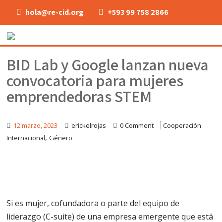
hola@re-cid.org
+593 99 758 2866
BID Lab y Google lanzan nueva
convocatoria para mujeres
emprendedoras STEM
12 marzo, 2023
erickelrojas
0 Comment
Cooperación
,
Internacional
Género
Si es mujer, cofundadora o parte del equipo de
liderazgo (C-suite) de una empresa emergente que está