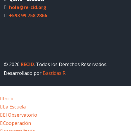
hola@re-cid.org
+593 99 758 2866
© 2026
RECID
. Todos los Derechos Reservados.
Desarrollado por
Bastidas R
.
Inicio
La Escuela
El Observatorio
Cooperación