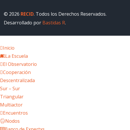
© 2026
RECID
. Todos los Derechos Reservados.
Desarrollado por
Bastidas R
.
Inicio
La Escuela
El Observatorio
Cooperación
Descentralizada
Sur – Sur
Triangular
Multiactor
Encuentros
Nodos
Banco de Expertxs