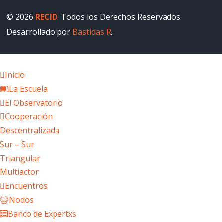
© 2026
RECID
. Todos los Derechos Reservados.
Desarrollado por
Bastidas R
.
Inicio
La Escuela
El Observatorio
Cooperación
Descentralizada
Sur – Sur
Triangular
Multiactor
Encuentros
Nodos
Banco de Expertxs