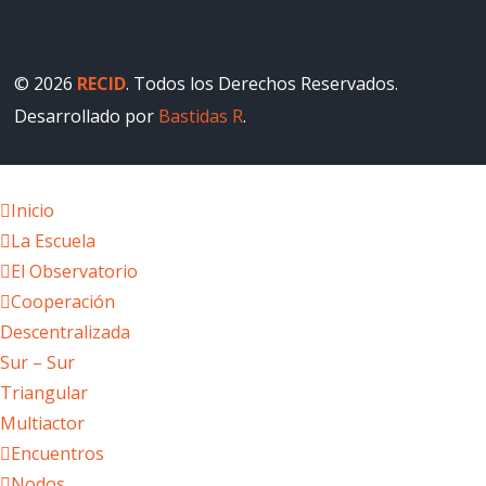
© 2026
RECID
. Todos los Derechos Reservados.
Desarrollado por
Bastidas R
.
Inicio
La Escuela
El Observatorio
Cooperación
Descentralizada
Sur – Sur
Triangular
Multiactor
Encuentros
Nodos