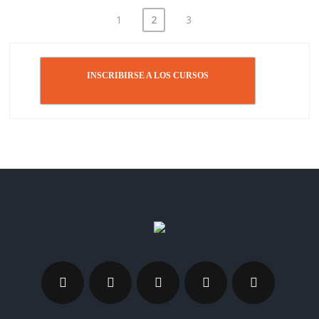
1
2
3
Paginación
de
entradas
INSCRIBIRSE A LOS CURSOS