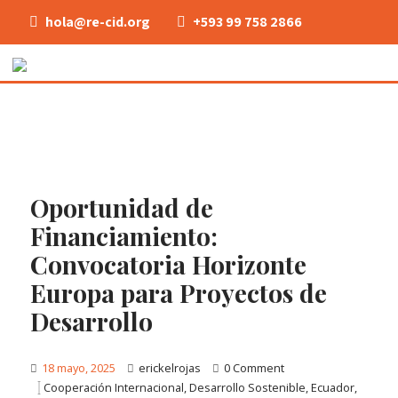
hola@re-cid.org
+593 99 758 2866
Oportunidad de
Financiamiento:
Convocatoria Horizonte
Europa para Proyectos de
Desarrollo
18 mayo, 2025
erickelrojas
0 Comment
Cooperación Internacional
,
Desarrollo Sostenible
,
Ecuador
,