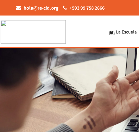
hola@re-cid.org
+593 99 758 2866
La Escuela