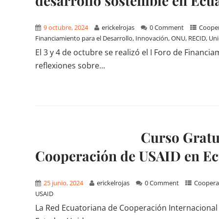
desarrollo sostenible en Ecu
9 octubre, 2024
erickelrojas
0 Comment
Cooper
Financiamiento para el Desarrollo
,
Innovación
,
ONU
,
RECID
,
Uni
El 3 y 4 de octubre se realizó el I Foro de Financ
reflexiones sobre...
Curso Gratu
Cooperación de USAID en Ec
25 junio, 2024
erickelrojas
0 Comment
Cooperac
USAID
La Red Ecuatoriana de Cooperación Internacional y