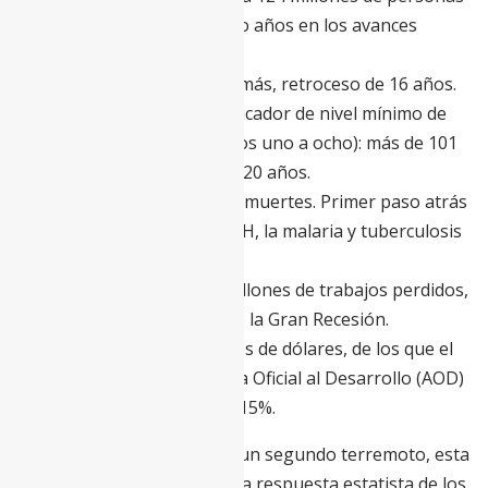
más, retroceso de cinco años en los avances
globales.
Hambre: 161 millones más, retroceso de 16 años.
Educación (tomo el indicador de nivel mínimo de
competencias en grados uno a ocho): más de 101
millones, retroceso de 20 años.
Salud: tres millones de muertes. Primer paso atrás
en la lucha contra el VIH, la malaria y tuberculosis
en dos décadas.
Empleo: más de 255 millones de trabajos perdidos,
cuatro veces el total de la Gran Recesión.
Rescate: 10.000 millones de dólares, de los que el
incremento de la Ayuda Oficial al Desarrollo (AOD)
constituye el 0,00000015%.
Pero la covid ha provocado un segundo terremoto, esta
vez de carácter ideológico. La respuesta estatista de los