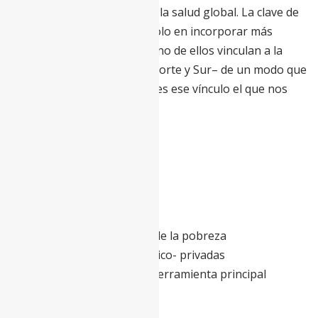
prioridades en la agenda de la salud global. La clave de
la última columna no está solo en incorporar más
asuntos, sino en que cada uno de ellos vinculan a la
comunidad internacional –Norte y Sur– de un modo que
no habíamos visto ahora. Y es ese vínculo el que nos
puede salvar.
EVOLUCIÓN DE LA AGENDA
INTERNACIONAL DE LA
SALUD GLOBAL
2000
-Enfermedades infecciosas de la pobreza
-Creación de iniciativas público- privadas
-Ayuda al desarrollo como herramienta principal
2015