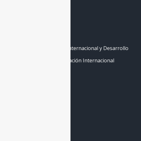
La Escuela
Máster de Cooperación Internacional y Desarrollo
Curso Abierto de Cooperación Internacional
Contáctenos
Quito - Ecuador
hola@re-cid.org
+593 99 758 2866