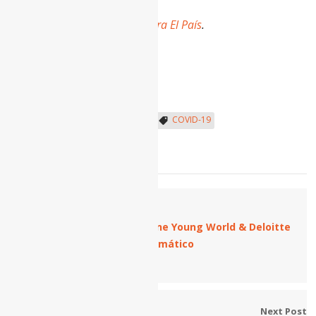
Escrito por:
Gonzalo Fanjul para El País
.
Cooperación Internacional
COVID-19
Desarrollo sostenible
Previous Post
Convocatoria Lead 2030 de One Young World & Deloitte
para Proyectos de Cambio Climático
Cooperación Internacional
Next Post