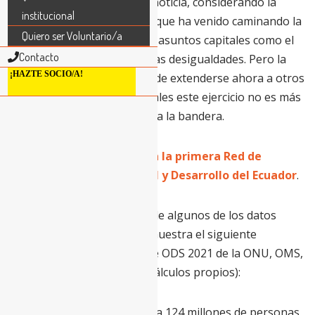
dirán ustedes que menuda noticia, considerando la
institucional
lentitud exasperante con la que ha venido caminando la
Quiero ser Voluntario/a
comunidad internacional en asuntos capitales como el
Contacto
del calentamiento global o las desigualdades. Pero la
¡HAZTE SOCIO/A!
debacle de la pandemia puede extenderse ahora a otros
objetivos y metas sin los cuales este ejercicio no es más
que un monumental saludo a la bandera.
Únete,
de manera gratuita
, a la primera Red de
Cooperación Internacional y Desarrollo del Ecuador
.
Una revisión a vuelapluma de algunos de los datos
disponibles más recientes muestra el siguiente
panorama (fuentes: Informe ODS 2021 de la ONU, OMS,
Fondo Mundial, McKinsey, cálculos propios):
Pobreza extrema: hasta 124 millones de personas