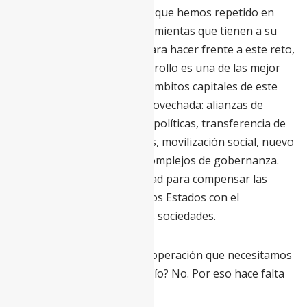
Termino con un argumento que hemos repetido en
este blog: de todas las herramientas que tienen a su
disposición los gobiernos para hacer frente a este reto,
la de la cooperación al desarrollo es una de las mejor
dotadas. Su experiencia en ámbitos capitales de este
proceso no debe ser desaprovechada: alianzas de
improbables, innovación de políticas, transferencia de
conocimientos y capacidades, movilización social, nuevo
marco narrativo, modelos complejos de gobernanza.
Por no hablar de su capacidad para compensar las
tentaciones utilitaristas de los Estados con el
compromiso altruista de sus sociedades.
¿Tenemos un sistema de cooperación que necesitamos
para responder a este desafío? No. Por eso hace falta
reformarlo con urgencia.