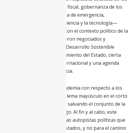
últimos meses —despliegue fiscal, gobernanza de los
comunes, conciencia colectiva de emergencia,
vinculación estrecha con la ciencia y la tecnología—
contrasta de manera cruda con el contexto político de la
Gran Recesión, en el que fueron negociados y
aprobados los Objetivos de Desarrollo Sostenible
(ODS): disciplina fiscal, retraimiento del Estado, cierta
fatiga de la cooperación internacional y una agenda
política de espaldas a la ciencia.
Esta es la paradoja de la pandemia con respecto a los
ODS: lo que supone un problema mayúsculo en el corto
y medio plazo podría acabar salvando el conjunto de la
agenda en un plazo más largo. Al fin y al cabo, este
vehículo fue diseñado para las autopistas políticas que
han desplegado ahora los Estados, y no para el camino