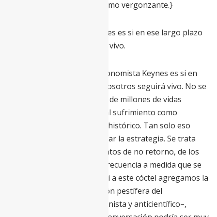
de cabras de un neoliberalismo vergonzante.}
La pregunta que haría Keynes es si en ese largo plazo
alguno de nosotros seguirá vivo.
La pregunta que haría el economista Keynes es si en
ese largo plazo alguno de nosotros seguirá vivo. No se
trata solo de los centenares de millones de vidas
condenadas a la pobreza y al sufrimiento como
consecuencia de este shock histórico. Tan solo eso
debería servir para replantear la estrategia. Se trata
también de los famosos puntos de no retorno, de los
que oímos hablar con más frecuencia a medida que se
acerca la cumbre del clima. Si a este cóctel agregamos la
amenaza de una proliferación pestífera del
nacionalpopulismo –aislacionista y anticientífico–,