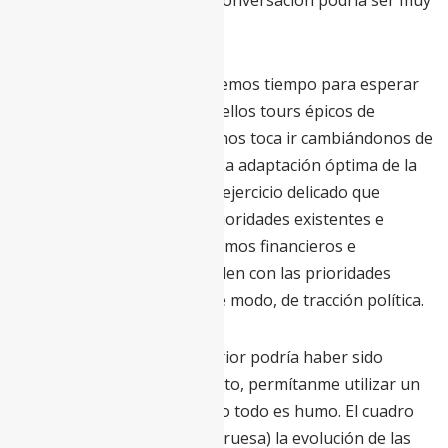
dentro de una década esta conversación podría ser muy
diferente.
Dicho de otro modo, no tenemos tiempo para esperar
al largo plazo. Como en aquellos tours épicos de
mediados del siglo pasado, nos toca ir cambiándonos de
ropa sin dejar de pedalear. La adaptación óptima de la
Agenda 2030 se basa en un ejercicio delicado que
permita salvaguardar las prioridades existentes e
incorporar algunos mecanismos financieros e
institucionales que las vinculen con las prioridades
poscovid y las doten, de este modo, de tracción política.
Y como sé que la frase anterior podría haber sido
pronunciada en el Parlamento, permítanme utilizar un
ejemplo para explicar que no todo es humo. El cuadro
adjunto resume (de forma gruesa) la evolución de las