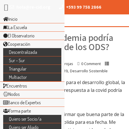
hola@re-cid.org
+593 99 758 2866
Inicio
La Escuela
¿Por qué la pandemia podría
El Observatorio
ser la salvación de los ODS?
Cooperación
Descentralizada
Sur – Sur
19 septiembre, 2021
erickelrojas
0 Comment
Triangular
,
,
Cooperación Internacional
COVID-19
Desarrollo Sostenible
Multiactor
Tras dos años devastadores para el desarrollo global, la
Encuentros
orientación ideológica de la respuesta a la covid podría
Nodos
apuntalar la Agenda 2030.
Banco de Expertxs
Forma parte
A estas alturas es posible afirmar que buena parte de la
Quiero ser Socio/a
Agenda 2030 no estará cumplida para esa fecha. Me
Quiero ser Aliado