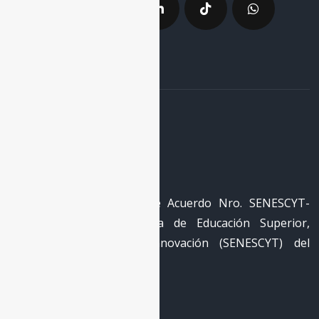
La Red
RECID cuenta con registro
REG-RED-18-0050 mediante Acuerdo Nro. SENESCYT-
2018-040 de la Secretaría de Educación Superior,
Ciencia, Tecnología e Innovación (SENESCYT) del
Gobierno de Ecuador.