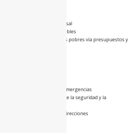
Todo lo anterior, más:
-Cobertura Sanitaria Universal
-Enfermedades no transmisibles
-Protagonismo de los países pobres vía presupuestos y
políticas
2021
Todo lo anterior, más:
-Preparación ante futuras emergencias
-Salud como determinante de la seguridad y la
prosperidad de todos
-Cooperación en todas las direcciones
-Gobernanza multilateral