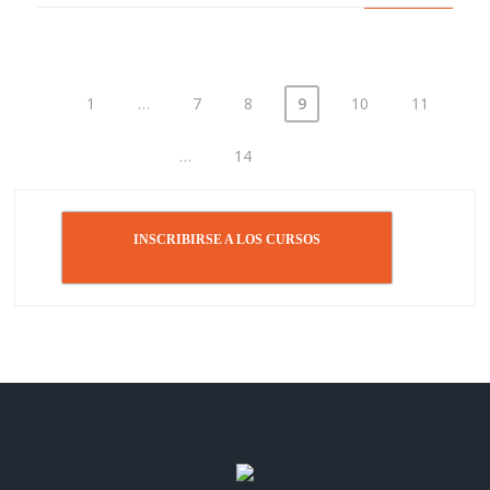
1
…
7
8
9
10
11
Paginación
de
…
14
entradas
INSCRIBIRSE A LOS CURSOS