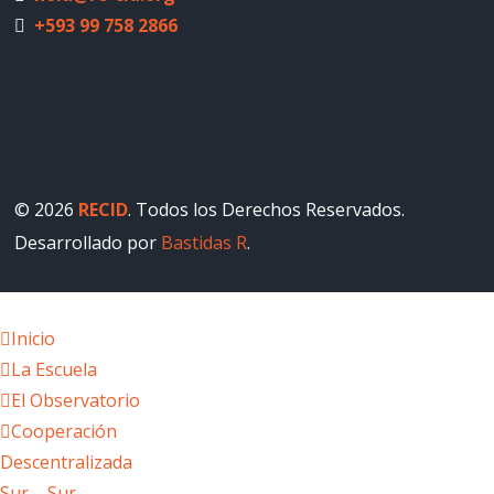
+593 99 758 2866
© 2026
RECID
. Todos los Derechos Reservados.
Desarrollado por
Bastidas R
.
Inicio
La Escuela
El Observatorio
Cooperación
Descentralizada
Sur – Sur